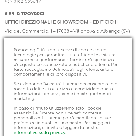
+39 0182 585647
VIENI A TROVARCI
UFFICI DIREZIONALI E SHOWROOM – EDIFICIO H
Via del Commercio, 1 – 17038 – Villanova d’Albenga (SV)
Tel. +0182 585647 – Email:
info@packagingdiffusion.com
Packaging Diffusion si serve di cookie e altre
tecnologie per garantire il sito affidabile e sicuro,
misurarne le performance, fornire un’esperienza
VENDITA ALL’INGROSSO – EDIFICIO D
d’acquisto personalizzata e pubblicità a tema. Per
farlo raccogliamo dati relativi agli utenti, ai loro
Via Martiri, 46 – 17038 – Villanova d’Albenga (SV)
comportamenti e ai loro dispositivi.
Email:
centrovendita@packagingdiffusion.com
Selezionando “Accetto”, l’utente acconsente a tale
raccolta dati e ci autorizza a condividere queste
informazioni con terzi, come i nostri partner di
SEDE LEGALE E VENDITA AL DETTAGLIO
marketing.
Via Isonzo, 19, 17031 Albenga (SV)
In caso di rifiuto utilizzeremo solo i cookie
essenziali e l’utente non riceverà contenuti
Tel. +0182 556249 – Email:
info@lineacartaalbenga.it
personalizzati. L’utente potrà modificare le sue
preferenze in qualsiasi momento. Per maggiori
STOCCAGGIO MERCI E MAGAZZINI – EDIFICIO I
informazioni, si invita a leggere la nostra
informativa sulla privacy
.