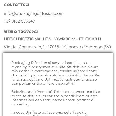
CONTATTACI
info@packagingdiffusion.com
+39 0182 585647
VIENI A TROVARCI
UFFICI DIREZIONALI E SHOWROOM – EDIFICIO H
Via del Commercio, 1 – 17038 – Villanova d’Albenga (SV)
Tel. +0182 585647 – Email:
info@packagingdiffusion.com
Packaging Diffusion si serve di cookie e altre
tecnologie per garantire il sito affidabile e sicuro,
misurarne le performance, fornire un’esperienza
VENDITA ALL’INGROSSO – EDIFICIO D
d’acquisto personalizzata e pubblicità a tema. Per
farlo raccogliamo dati relativi agli utenti, ai loro
Via Martiri, 46 – 17038 – Villanova d’Albenga (SV)
comportamenti e ai loro dispositivi.
Email:
centrovendita@packagingdiffusion.com
Selezionando “Accetto”, l’utente acconsente a tale
raccolta dati e ci autorizza a condividere queste
informazioni con terzi, come i nostri partner di
SEDE LEGALE E VENDITA AL DETTAGLIO
marketing.
Via Isonzo, 19, 17031 Albenga (SV)
In caso di rifiuto utilizzeremo solo i cookie